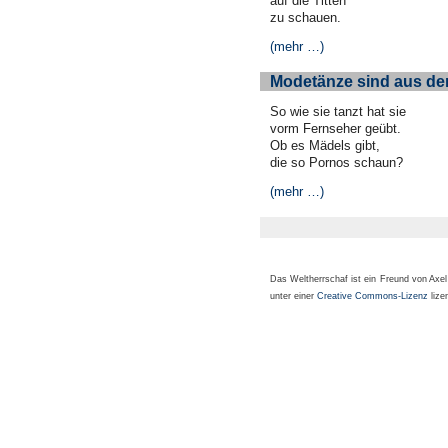
auf die Titten
zu schauen.
(mehr …)
Modetänze sind aus de
So wie sie tanzt hat sie
vorm Fernseher geübt.
Ob es Mädels gibt,
die so Pornos schaun?
(mehr …)
Das Weltherrschaf ist ein Freund von Axe
unter einer
Creative Commons-Lizenz
lizen