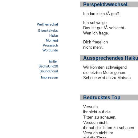
Perspektivwechsel.
Ich bin klein /Â groß.
Ich schweige.
Weltherrschaf
Das ist gut /Â schlecht.
Glueckskeks
Wen ich frage.
Haiku
Moment
Dich frage ich
Prosaisch
nicht mehr.
Wortfunde
Aussprechendes Haik
twitter
SechsUnd20
Wir könnten schweigend
SoundCloud
die letzten Meter gehen.
Impressum
Schnee wird eh zu Matsch.
Bedrucktes Top
Versuch
ihr nicht auf die
Titten zu schauen.
Versuch nicht,
ihr auf die Titten zu schauen.
Versuch nicht ihr