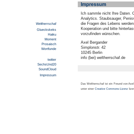
Impressum
Ich sammle nicht Ihre Daten. 
Analytics. Staubsauger, Penis
die Fragen des Lebens werden S
Weltherrschaf
Kooperation und bitte hinterla
Glueckskeks
vorzufinden wünschen.
Haiku
Moment
Axel Bergander
Prosaisch
Simplonstr. 42
Wortfunde
10245 Berlin
info (bei) weltherrschaf.de
twitter
SechsUnd20
SoundCloud
Impressum
Das Weltherrschaf ist ein Freund von Axe
unter einer
Creative Commons-Lizenz
lizen