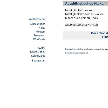
Abuddhistisches Haiku
Nicht glücklich zu sein
Nicht glücklich sein zu wollen
Macht auch keinen Spaß.
Weltherrschaf
Glueckskeks
Schokolade statt Nirvana.
Haiku
Moment
Der schöns
Prosaisch
Glü
Wortfunde
twitter
Das Weltherrschaf ist ein Freund von Axel Berga
SechsUnd20
Commons-Lizenz
lizenziert.
SoundCloud
Impressum